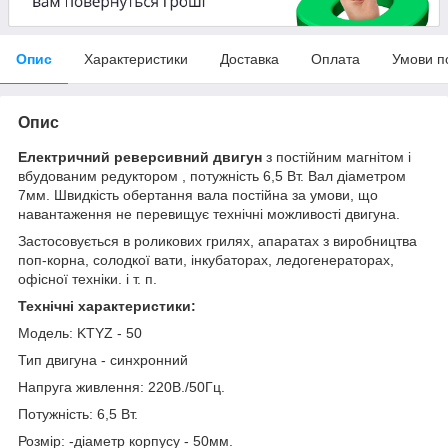
Опис
Характеристики
Доставка
Оплата
Умови п
Опис
Електричний реверсивний двигун
з постійним магнітом і
вбудованим редуктором , потужність 6,5 Вт. Вал діаметром
7мм. Швидкість обертання вала постійна за умови, що
навантаження не перевищує технічні можливості двигуна.
Застосовується в роликових грилях, апаратах з виробництва
поп-корна, солодкої вати, інкубаторах, ледогенераторах,
офісної техніки. і т. п.
Технічні характеристики:
Модель: KTYZ - 50
Тип двигуна - синхронний
Напруга живлення: 220В./50Гц.
Потужність: 6,5 Вт.
Розмір: -діаметр корпусу - 50мм.