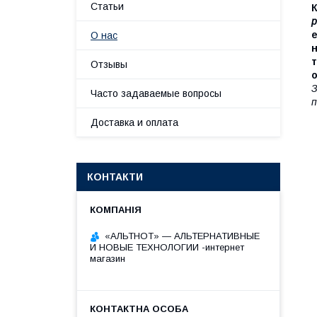
Статьи
р
е
О нас
н
т
Отзывы
о
З
Часто задаваемые вопросы
п
Доставка и оплата
КОНТАКТИ
«АЛЬТНОТ» — АЛЬТЕРНАТИВНЫЕ
И НОВЫЕ ТЕХНОЛОГИИ -интернет
магазин