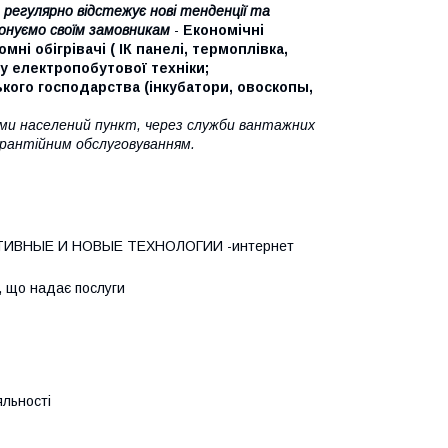
регулярно відстежує нові тенденції та
понуємо своїм замовникам
-
Економічні
і обігрівачі ( ІК панелі, термоплівка,
у електропобутової техніки;
кого господарства (інкубатори, овоскопы,
ами населений пункт, через служби вантажних
арантійним обслуговуванням.
ИВНЫЕ И НОВЫЕ ТЕХНОЛОГИИ -интернет
, що надає послуги
яльності