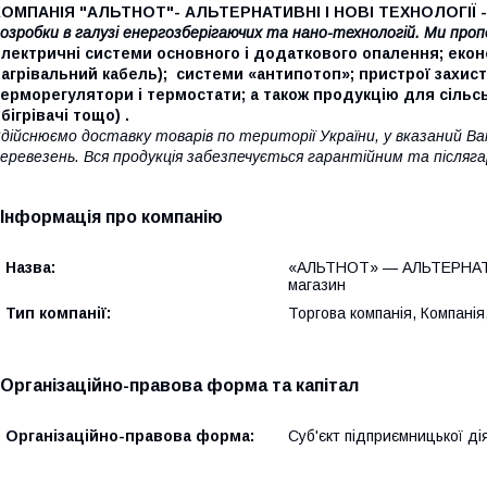
КОМПАНІЯ "АЛЬТНОТ"- АЛЬТЕРНАТИВНІ І НОВІ ТЕХНОЛОГІЇ -
озробки в галузі енергозберігаючих та нано-технологій. Ми про
лектричні системи основного і додаткового опалення; економн
агрівальний кабель);
системи «антипотоп»;
пристрої захист
ерморегулятори і термостати; а також продукцію для сільсь
бігрівачі тощо) .
дійснюємо доставку товарів по території України, у вказаний В
еревезень. Вся продукція забезпечується гарантійним та післяг
Інформація про компанію
Назва:
«АЛЬТНОТ» — АЛЬТЕРНАТ
магазин
Тип компанії:
Торгова компанія, Компанія
Організаційно-правова форма та капітал
Організаційно-правова форма:
Суб'єкт підприємницької ді