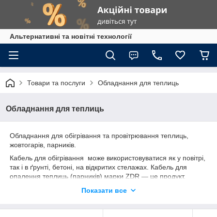
Альтернативні та новітні технології
Товари та послуги
Обладнання для теплиць
Обладнання для теплиць
Обладнання для обігрівання та провітрювання теплиць,
жовтогарів, парників.
Кабель для обігрівання може використовуватися як у повітрі,
так і в ґрунті, бетоні, на відкритих стелажах. Кабель для
опалення теплиць (парників) марки ZDR — це продукт,
виготовлений за промисловими стандартами Китаю зі
Показати все
сплаву міді та нетоксичного пластику, який стійкий до дії
кислот і лугів, має високу термостійкість і сильний опір
старінню.