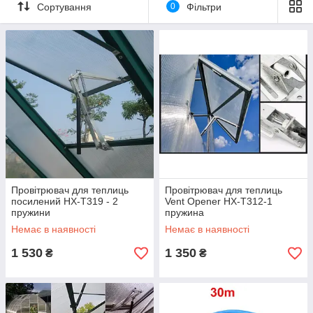
Сортування
0
Фільтри
Автоматика провітрювання — пристрій для автоматичного
відкривання та закривання вікон, форточок, дверцят у разі
збільшення температури всередині приміщення (тепліці) від
15 до 25 °C.
Провітрювач для теплиць
Провітрювач для теплиць
посилений HX-T319 - 2
Vent Opener HX-T312-1
пружини
пружина
Немає в наявності
Немає в наявності
1 530
1 350
₴
₴